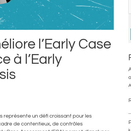
liore l’Early Case
 à l’Early
A
sis
œ
A
représente un défi croissant pour les
P
 cadre de contentieux, de contrôles
j