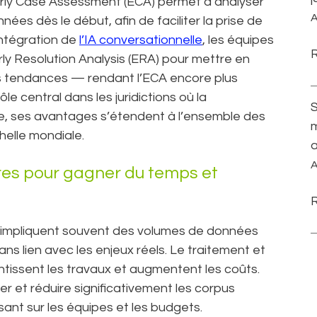
Early Case Assessment (ECA) permet d’analyser
A
ées dès le début, afin de faciliter la prise de
’intégration de
l’IA conversationnelle
, les équipes
rly Resolution Analysis (ERA) pour mettre en
les tendances — rendant l’ECA encore plus
le central dans les juridictions où la
e, ses avantages s’étendent à l’ensemble des
m
chelle mondiale.
a
A
res pour gagner du temps et
e impliquent souvent des volumes de données
ns lien avec les enjeux réels. Le traitement et
ntissent les travaux et augmentent les coûts.
rer et réduire significativement les corpus
ant sur les équipes et les budgets.