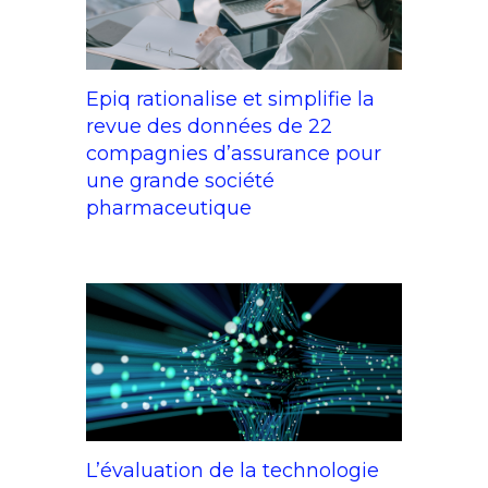
Epiq rationalise et simplifie la
revue des données de 22
compagnies d’assurance pour
une grande société
pharmaceutique
L’évaluation de la technologie