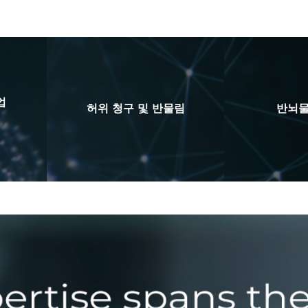
업
허위 청구 및 반물림
반뇌물