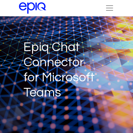
Epiq Chat
Connector
for Microsoft
Teams