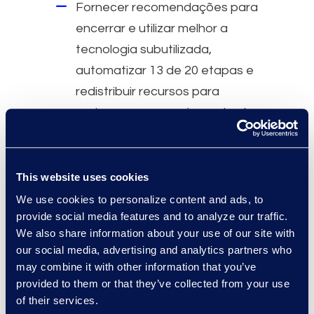
Fornecer recomendações para
encerrar e utilizar melhor a
tecnologia subutilizada,
automatizar 13 de 20 etapas e
redistribuir recursos para
aprimorar o gerenciamento de
portfólio e as operações de PI.
Por que a Epiq
This website uses cookies
Mais de 20 anos de experiência
We use cookies to personalize content and ads, to
provide social media features and to analyze our traffic.
em projetos globais de
We also share information about your use of our site with
gerenciamento de PI.
our social media, advertising and analytics partners who
Equipe de advogados e
may combine it with other information that you’ve
profissionais de operações
provided to them or that they’ve collected from your use
of their services.
jurídicas especializados em IPBM.