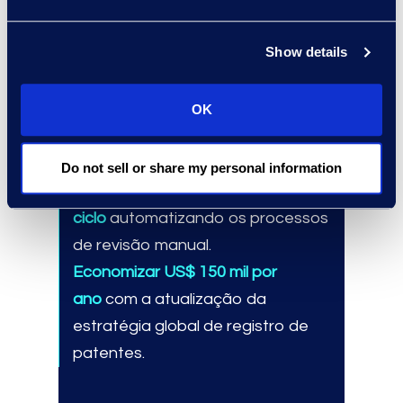
Show details
Resultados e benefícios
Entregar um plano de melhoria
OK
acionável em
três meses.
Obtenha uma
redução de 75%
Do not sell or share my personal information
nos tempos de
ciclo
automatizando os processos
de revisão manual.
Economizar US$ 150 mil por
ano
com a atualização da
estratégia global de registro de
patentes.