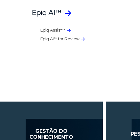
Epiq AI™
Epiq Assist™
Epiq AI™ for Review
GESTÃO DO
PES
CONHECIMENTO