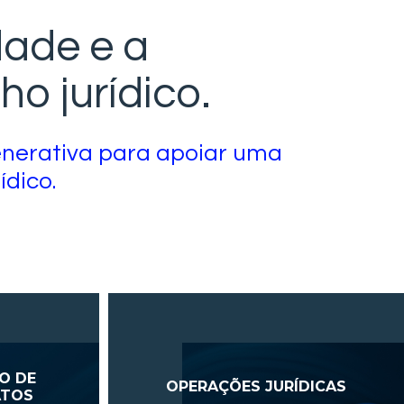
dade e a
ho jurídico.
enerativa para apoiar uma
dico.
O DE
OPERAÇÕES JURÍDICAS
ATOS