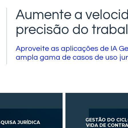
Aumente a veloci
precisão do trabal
Aproveite as aplicações de IA G
ampla gama de casos de uso jurí
GESTÃO DO CICL
QUISA JURÍDICA
VIDA DE CONTR