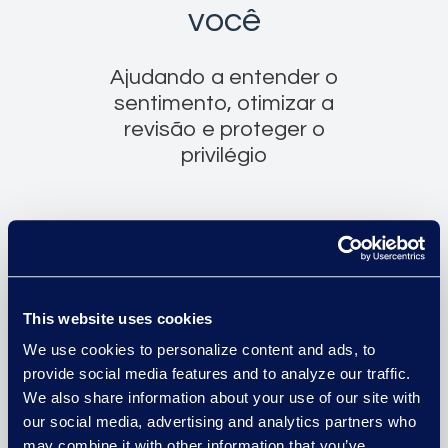
você
Ajudando a entender o
sentimento, otimizar a
revisão e proteger o
privilégio
Detectar Comportamento e
This website uses cookies
Padrões de Conduta
We use cookies to personalize content and ads, to
Utilizando uma ampla biblioteca de
provide social media features and to analyze our traffic.
modelos de IA, a Epiq ajuda os
We also share information about your use of our site with
our social media, advertising and analytics partners who
advogados a identificar
may combine it with other information that you’ve