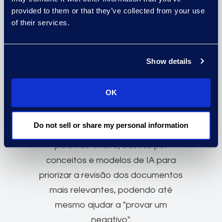
comportamentos e padrões que
provided to them or that they’ve collected from your use
podem indicar condutas ou
of their services.
comunicações preocupantes.
Show details
OK
Identificar Documentos
Chave
Do not sell or share my personal information
A Epiq utiliza uma combinação de
palavras-chave, buscas por
conceitos e modelos de IA para
priorizar a revisão dos documentos
mais relevantes, podendo até
mesmo ajudar a "provar um
negativo".