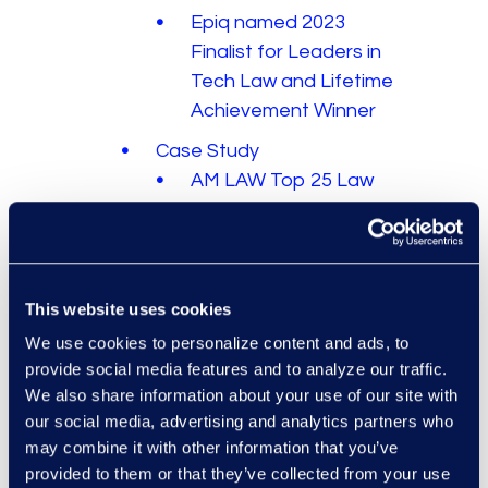
Epiq named 2023
Finalist for Leaders in
Tech Law and Lifetime
Achievement Winner
Case Study
AM LAW Top 25 Law
Firm Deploys Epiq AI
Discovery Assistant™
for AI Litigation
Transformation
This website uses cookies
Breach Response
We use cookies to personalize content and ads, to
Solution Saves $6.5M in
provide social media features and to analyze our traffic.
We also share information about your use of our site with
Review Costs for
our social media, advertising and analytics partners who
Healthcare Company
may combine it with other information that you’ve
Dentons Improves
provided to them or that they’ve collected from your use