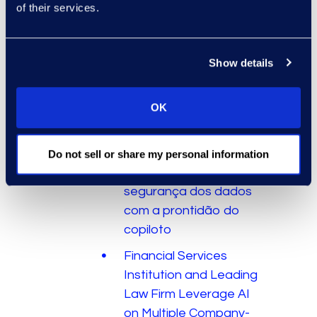
Client Service Quality
of their services.
With Self-Service
eDiscovery Tools
Show details
Deposition Preparation
Timeline Reduced by
90% With Epiq AI
OK
Discovery Assistant™
and Epiq Case Insi
Do not sell or share my personal information
Aprimorando a
segurança dos dados
com a prontidão do
copiloto
Financial Services
Institution and Leading
Law Firm Leverage AI
on Multiple Company-