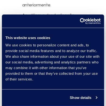
anteriormente.
Ao utilizar a desduplicação
global, o volume geral de
revisão diminuiu 14%. Com
menos documentos para
This website uses cookies
analisar, as horas faturáveis
We use cookies to personalize content and ads, to
associadas à análise dos
provide social media features and to analyze our traffic.
advogados também foram
We also share information about your use of our site with
reduzidas, gerando economia
our social media, advertising and analytics partners who
de custos.
may combine it with other information that you’ve
provided to them or that they’ve collected from your use
Com o Epiq Discovery, o cliente
of their services.
pôde gerenciar um projeto de
forma independente, desde a
criação até o
Show details
arquivamento/exclusão, sem