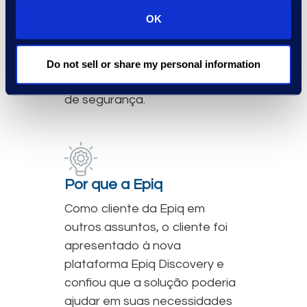
qualquer intervenção dos
OK
recursos da Epiq. Por fim, ele
manteve as restrições de
segurança necessárias para
Do not sell or share my personal information
que não ocorressem violações
de segurança.
Por que a Epiq
Como cliente da Epiq em
outros assuntos, o cliente foi
apresentado à nova
plataforma Epiq Discovery e
confiou que a solução poderia
ajudar em suas necessidades