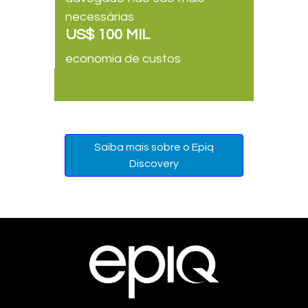
necessárias
US$ 100 MIL
economia de custos
Saiba mais sobre o Epiq
Discovery