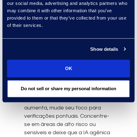
Fase três: verificação pontual em
our social media, advertising and analytics partners who
áreas de alto risco
may combine it with other information that you’ve
Depois de observar resultados
provided to them or that they’ve collected from your use
consistentes, comece a usar a IA
of their services.
agênica de forma mais ativa. Essa
etapa gera confiança por meio da
Show details
verificação. Você não está
confiando em suposições, mas
confirmando que o sistema tem
OK
um desempenho confiável e
atende aos seus padrões.
Do not sell or share my personal information
À medida que a confiança
aumenta, mude seu foco para
verificações pontuais. Concentre-
se em áreas de alto risco ou
sensíveis e deixe que a IA agênica