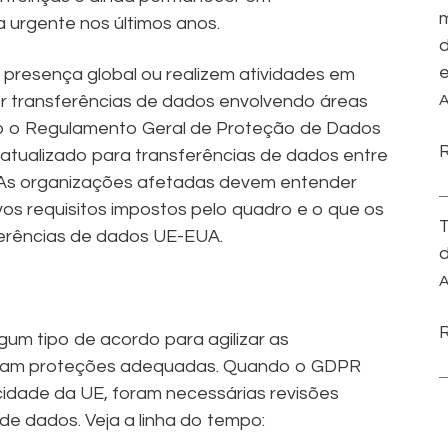
m
urgente nos últimos anos.
d
e
resença global ou realizem atividades em
er transferências de dados envolvendo áreas
A
mo o Regulamento Geral de Proteção de Dados
 atualizado para transferências de dados entre
. As organizações afetadas devem entender
os requisitos impostos pelo quadro e o que os
T
ferências de dados UE-EUA.
d
A
gum tipo de acordo para agilizar as
nham proteções adequadas. Quando o GDPR
idade da UE, foram necessárias revisões
 de dados. Veja a linha do tempo: