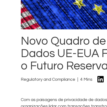
Novo Quadro de 
Dados UE-EUA Fi
o Futuro Reserv
Regulatory and Compliance
4 Mins
Com as paisagens de privacidade de dad
organizações lidar com transações transfr