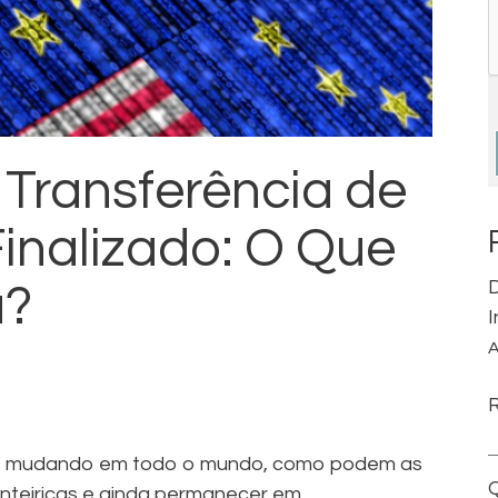
Transferência de
nalizado: O Que
D
a?
I
A
os mudando em todo o mundo, como podem as
Q
onteiriças e ainda permanecer em