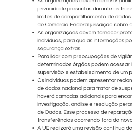
As organizações devem declarar publ
privacidade prescritas durante as trans
limites de compartilhamento de dados 
de Comércio Federal jurisdição sobre a
As organizações devem fornecer pro
indivíduos, para que as informações p
segurança extras.
Para lidar com preocupações de vigilâ
determinados órgãos podem acessar 
supervisão e estabelecimento de um 
Os indivíduos podem apresentar recla
de dados nacional para tratar de susp
haverá camadas adicionais para enca
investigação, análise e resolução per
de Dados. Esse processo de reparaçã
transferências ocorrendo fora do novo
A UE realizará uma revisão contínua d