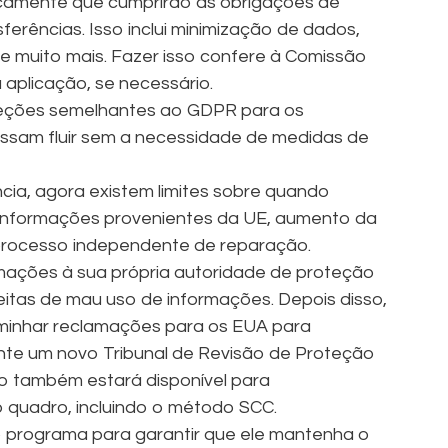
icamente que cumprirão as obrigações de
ferências. Isso inclui minimização de dados,
e muito mais. Fazer isso confere à Comissão
 aplicação, se necessário.
teções semelhantes ao GDPR para os
ossam fluir sem a necessidade de medidas de
ncia, agora existem limites sobre quando
informações provenientes da UE, aumento da
processo independente de reparação.
mações à sua própria autoridade de proteção
eitas de mau uso de informações. Depois disso,
minhar reclamações para os EUA para
ante um novo Tribunal de Revisão de Proteção
o também estará disponível para
 quadro, incluindo o método SCC.
o programa para garantir que ele mantenha o