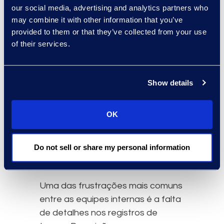
our social media, advertising and analytics partners who
tempo tornou-se mais do que uma
may combine it with other information that you’ve
função de faturamento. Agora, ele
provided to them or that they’ve collected from your use
reflete o profissionalismo, a
of their services.
transparência e o respeito da
empresa pelos negócios do
cliente. Os departamentos jurídicos
Show details
não se satisfazem mais com
registros de tempo vagos ou
OK
inconsistentes. Eles esperam
precisão, clareza e uma conexão
demonstrável entre o trabalho
Do not sell or share my personal information
realizado e o valor entregue.
Uma das frustrações mais comuns
entre as equipes internas é a falta
de detalhes nos registros de