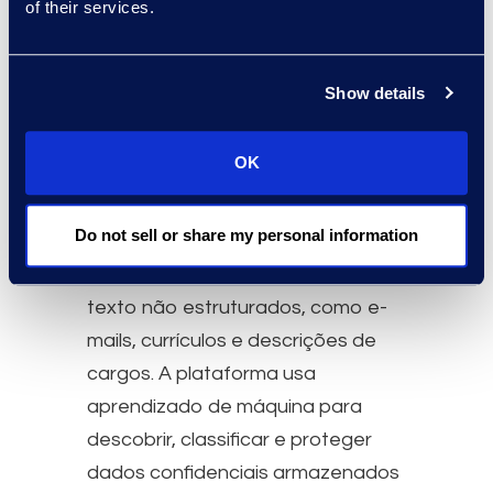
of their services.
alimentar a plataforma. Os
desenvolvedores alavancaram os
recursos dos serviços da AWS,
Show details
como Amazon Comprehend,
Aurora RDS, OpenSearch e S3, em
OK
seu potencial máximo,
aprimorando a capacidade do
Do not sell or share my personal information
Epiq Discovery de fornecer insights
e análises avançados de dados de
texto não estruturados, como e-
mails, currículos e descrições de
cargos. A plataforma usa
aprendizado de máquina para
descobrir, classificar e proteger
dados confidenciais armazenados