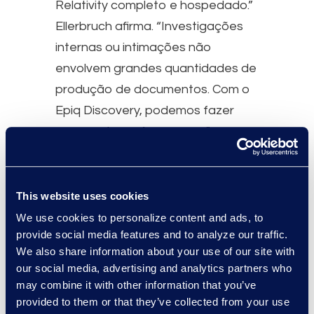
Relativity completo e hospedado.”
Ellerbruch afirma. “Investigações
internas ou intimações não
envolvem grandes quantidades de
produção de documentos. Com o
Epiq Discovery, podemos fazer
essas coisas nós mesmos."
O Epiq Discovery não se limita
apenas a usar serviços da AWS
This website uses cookies
como parte de sua solução, mas
We use cookies to personalize content and ads, to
provide social media features and to analyze our traffic.
também aprimora suas
We also share information about your use of our site with
funcionalidades, desenvolvidas
our social media, advertising and analytics partners who
pela equipe técnica da Epiq para
may combine it with other information that you’ve
melhorar esses serviços e
provided to them or that they’ve collected from your use