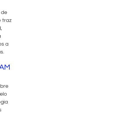
 de
 traz
,
a
os a
s.
TAM
obre
elo
ogia
s