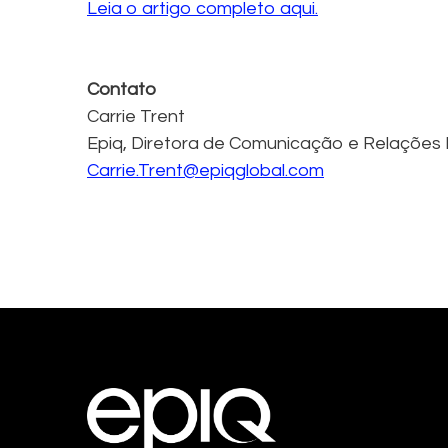
Leia o artigo completo aqui.
Contato
Carrie Trent
Epiq, Diretora de Comunicação e Relações 
Carrie.Trent@epiqglobal.com