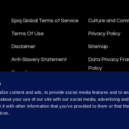
Epiq Global Terms of Service
Culture and Com
Terms Of Use
Privacy Policy
Disclaimer
Sitemap
Anti-Slavery Statement
Data Privacy Fr
Policy
Compliance
Privacy Stateme
s
Integrity Hotline
ize content and ads, to provide social media features and to anal
Data Processing
about your use of our site with our social media, advertising and
t with other information that you’ve provided to them or that the
ices.