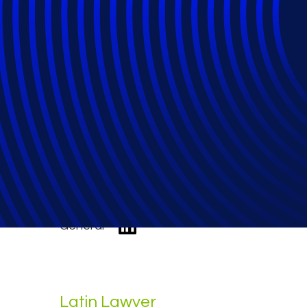
Transformação te
alcançar os melh
General
Latin Lawyer