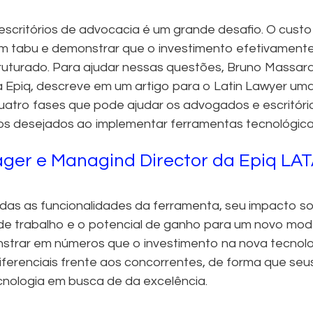
escritórios de advocacia é um grande desafio. O custo
um tabu e demonstrar que o investimento efetivamente
uturado. Para ajudar nessas questões, Bruno Massard
a Epiq, descreve em um artigo para o Latin Lawyer um
tro fases que pode ajudar os advogados e escritóri
dos desejados ao implementar ferramentas tecnológica
ger e Managind Director da Epiq LA
odas as funcionalidades da ferramenta, seu impacto s
de trabalho e o potencial de ganho para um novo mod
strar em números que o investimento na nova tecnol
 diferenciais frente aos concorrentes, de forma que seu
nologia em busca de da excelência.