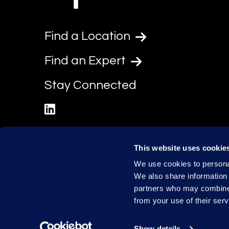
Find a Location
Find an Expert
Stay Connected
linkedin
This website uses cookie
We use cookies to personal
We also share information 
partners who may combine i
from your use of their serv
Show details