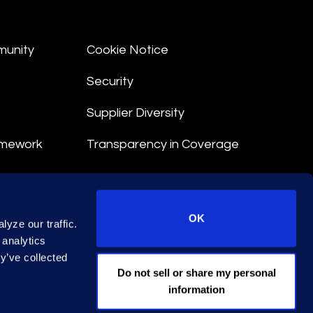
munity
Cookie Notice
Security
Supplier Diversity
amework
Transparency in Coverage
nt
OK
yze our traffic.
 Terms
 analytics
y’ve collected
© 2026 Epiq. All rights reserved.
Do not sell or share my personal
information