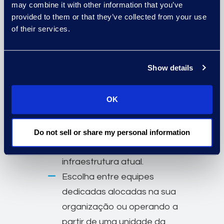
may combine it with other information that you’ve
dados.
provided to them or that they’ve collected from your use
Atenda demandas globais
of their services.
com equipes coordenadas
em várias regiões, operando
Show details
com processos
padronizados.
OK
Acesse fluxos de trabalho
personalizados, projetados
para se integrar
Do not sell or share my personal information
perfeitamente à sua
infraestrutura atual.
Escolha entre equipes
dedicadas alocadas na sua
organização ou operando a
partir de uma unidade da