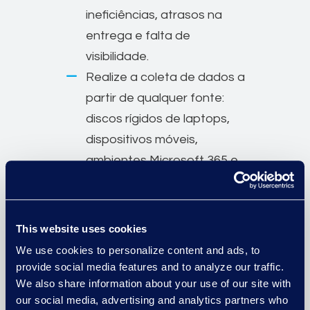
ineficiências, atrasos na
entrega e falta de
visibilidade.
Realize a coleta de dados a
partir de qualquer fonte:
discos rígidos de laptops,
dispositivos móveis,
ambientes Microsoft 365 e
compartilhamentos de
servidores.
Reduza custos e aumente a
This website uses cookies
previsibilidade com um
We use cookies to personalize content and ads, to
modelo de preços fixos para
provide social media features and to analyze our traffic.
We also share information about your use of our site with
os serviços gerenciados de
our social media, advertising and analytics partners who
coleta e preservação de