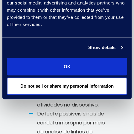
our social media, advertising and analytics partners who
de e-mails, documentos ou
may combine it with other information that you’ve
PDFs.
provided to them or that they’ve collected from your use
Identifique rastros digitais
of their services.
como arquivos
recentemente acessados,
Show details
copiados ou excluídos,
conexões de dispositivos
OK
externos, envios de e-mails
ou mensagens para contas
Do not sell or share my personal information
pessoais, e registros de
sistema que revelam
atividades no dispositivo.
Detecte possíveis sinais de
conduta imprópria por meio
da análise de linhas do