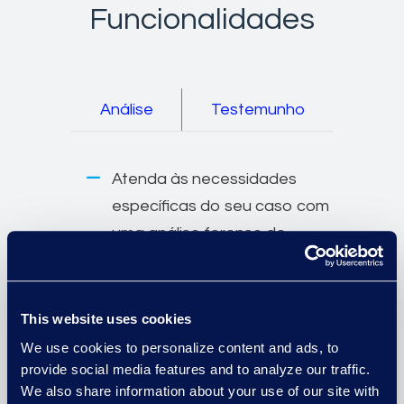
Funcionalidades
Análise
Testemunho
Atenda às necessidades
específicas do seu caso com
uma análise forense de
dados focada na detecção
de roubo ou uso indevido de
propriedade intelectual,
This website uses cookies
casos de assédio interno,
We use cookies to personalize content and ads, to
disputas civis internas e
provide social media features and to analyze our traffic.
We also share information about your use of our site with
manipulação ou falsificação