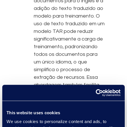
documentos para o inglês e a
adição do texto traduzido ao
modelo para treinamento. O
uso de texto traduzido em um
modelo TAR pode reduzir
significativamente a carga de
treinamento, padronizando
todos os documentos para
um único idioma, o que
simplifica o processo de
extração de recursos. Essa
abordagem também facilita
uma revisão mais consistente,
permitindo que os
especialistas avaliem os
This website uses cookies
documentos em um idioma
We use cookies to personalize content and ads, to
familiar, aumentando assim a