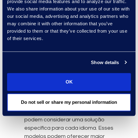
provide social media features and to analyze our traffic.
eficiência e a precisão geral
We also share information about your use of our site with
do processo de revisão. No
our social media, advertising and analytics partners who
entanto, ela tem o maior
may combine it with other information that you’ve
custo inicial de tradução e
provided to them or that they’ve collected from your use
preocupações semelhantes
of their services.
em relação à possibilidade de
perda de contexto.
Show details
Considerações e opções
específicas do modelo
OK
linguístico
Do not sell or share my personal information
Quando um modelo multilíngue é
insuficiente, as equipes de caso
podem considerar uma solução
específica para cada idioma. Esses
modelos podem oferecer maior