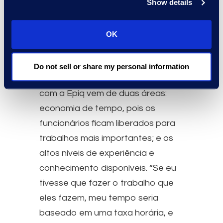
Show details
significativo e
serviços de
OK
excelência
Do not sell or share my personal information
Grande parte do valor de trabalhar
com a Epiq vem de duas áreas:
economia de tempo, pois os
funcionários ficam liberados para
trabalhos mais importantes; e os
altos níveis de experiência e
conhecimento disponíveis. “Se eu
tivesse que fazer o trabalho que
eles fazem, meu tempo seria
baseado em uma taxa horária, e