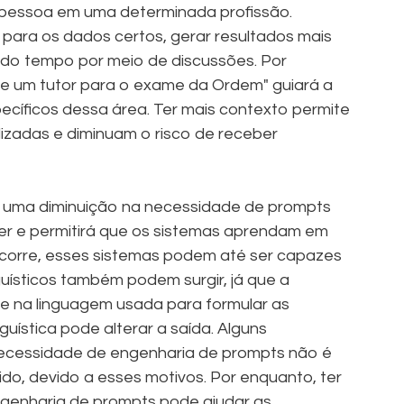
 pessoa em uma determinada profissão.
para os dados certos, gerar resultados mais
 do tempo por meio de discussões. Por
e um tutor para o exame da Ordem" guiará a
cíficos dessa área. Ter mais contexto permite
izadas e diminuam o risco de receber
a uma diminuição na necessidade de prompts
rer e permitirá que os sistemas aprendam em
ocorre, esses sistemas podem até ser capazes
nguísticos também podem surgir, já que a
e na linguagem usada para formular as
ística pode alterar a saída. Alguns
 necessidade de engenharia de prompts não é
dido, devido a esses motivos. Por enquanto, ter
ngenharia de prompts pode ajudar as