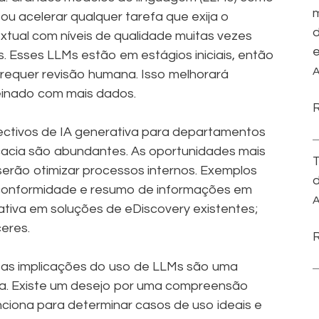
m
u acelerar qualquer tarefa que exija o
d
tual com níveis de qualidade muitas vezes
e
. Esses LLMs estão em estágios iniciais, então
A
 requer revisão humana. Isso melhorará
einado com mais dados.
spectivos de IA generativa para departamentos
vocacia são abundantes. As oportunidades mais
T
serão otimizar processos internos. Exemplos
d
 conformidade e resumo de informações em
A
rativa em soluções de eDiscovery existentes;
eres.
 as implicações do uso de LLMs são uma
ica. Existe um desejo por uma compreensão
ciona para determinar casos de uso ideais e