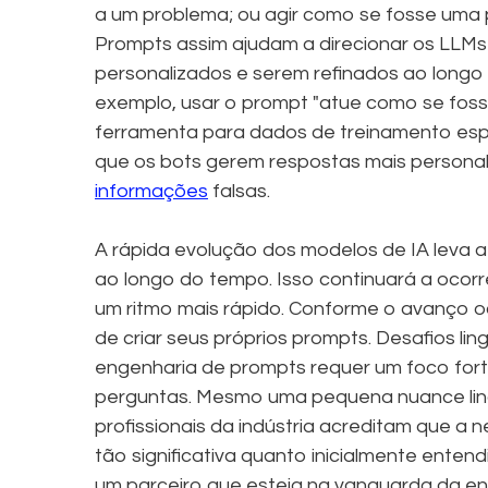
a um problema; ou agir como se fosse uma
Prompts assim ajudam a direcionar os LLMs 
personalizados e serem refinados ao longo
exemplo, usar o prompt "atue como se foss
ferramenta para dados de treinamento espe
que os bots gerem respostas mais personal
informações
falsas.
A rápida evolução dos modelos de IA leva 
ao longo do tempo. Isso continuará a ocor
um ritmo mais rápido. Conforme o avanço 
de criar seus próprios prompts. Desafios li
engenharia de prompts requer um foco fort
perguntas. Mesmo uma pequena nuance lingu
profissionais da indústria acreditam que a
tão significativa quanto inicialmente enten
um parceiro que esteja na vanguarda da e