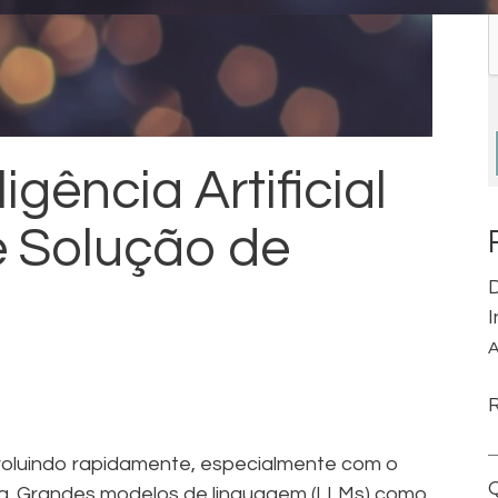
igência Artificial
 e Solução de
D
I
A
á evoluindo rapidamente, especialmente com o
Q
va. Grandes modelos de linguagem (LLMs) como