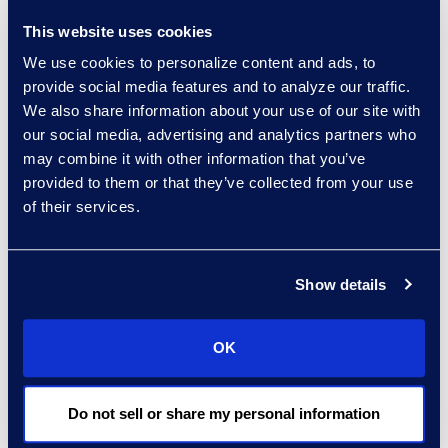
리적인 직원 또는 가상 근로자, 클라
This website uses cookies
이언트의 요구에 따라 다르지만, AI를
We use cookies to personalize content and ads, to
활용한 가상 근로자가 세계 어디에서
provide social media features and to analyze our traffic.
나 빠르고 효율적으로 요구 사항을 충
We also share information about your use of our site with
족시킬 수 있습니다. 제공업체는 또한
our social media, advertising and analytics partners who
법률 기술 솔루션과 데이터 관리 장애
may combine it with other information that you’ve
provided to them or that they’ve collected from your use
의 증가와 함께 컨설팅 서비스를 제공
of their services.
하는 경우도 늘어나고 있습니다." - 기
술 중심 혁신: 디지털 변화를 가능하
게 하는 적절한 기술을 갖추는 것에
Show details
중점을 둡니다. 이는 일반적인 접근
방식이 아니며 고객의 변동적인 요구
사항에 크게 의존합니다. 이들은 주로
OK
현대적인 클라우드 기반 플랫폼, 분석
및 새로운 AI 모델과 같은 기술을 보
Do not sell or share my personal information
유하고 있을 것입니다." - 현대적인 프