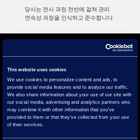
당사는 전사 과정 전반에 걸쳐 관리
연속성 과정을 인식하고 준수합니다.
Take the First
Steps with
This website uses cookies
We use cookies to personalize content and ads, to
Epiq is the global leader in
provide social media features and to analyze our traffic.
technology-enabled legal services,
We also share information about your use of our site with
corporate restructuring, cyber
our social media, advertising and analytics partners who
security and business
may combine it with other information that you’ve
provided to them or that they’ve collected from your use
transformation solutions.
of their services.
Speak to a Consultant