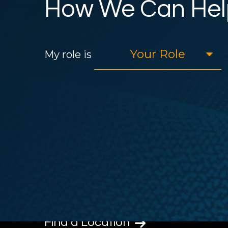
How We Can Hel
My role is
Find a Location