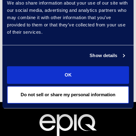
We also share information about your use of our site with
our social media, advertising and analytics partners who
成果与效益
may combine it with other information that you’ve
通过提升行政效率和早期专家参与
provided to them or that they’ve collected from your use
实现成本节约。
of their services.
与外部律师和保险公司建立合作关
系。
Show details
整合 ESI 和审查团队，从一开始就实
现项目同步。
OK
Do not sell or share my personal information