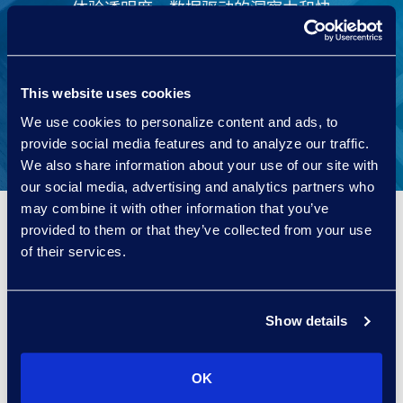
体验透明度、数据驱动的洞察力和快
速决策的优势。从集中式平台访问法
律应用程序和请求服务，提高用户访
问安全性和整体效率。
This website uses cookies
We use cookies to personalize content and ads, to
provide social media features and to analyze our traffic.
We also share information about your use of our site with
our social media, advertising and analytics partners who
may combine it with other information that you’ve
provided to them or that they’ve collected from your use
of their services.
与业内经验最
丰富、效率最
Show details
高的法律服务
OK