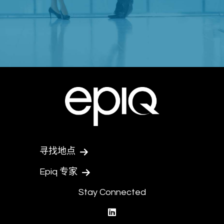
寻找地点
Epiq 专家
Stay Connected
linkedin