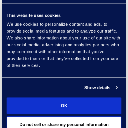
您处理、托管和审查与主题无
关的文件吗？
This website uses cookies
我们的分析专家处理记录的所有方
We use cookies to personalize content and ads, to
面：保管人、文件类型、日期、消息
provide social media features and to analyze our traffic.
元数据和内容，以消除无用的文件并
We also share information about your use of our site with
减少整个发现工作流程中的成本。
our social media, advertising and analytics partners who
may combine it with other information that you’ve
provided to them or that they’ve collected from your use
of their services.
Show details
OK
Do not sell or share my personal information