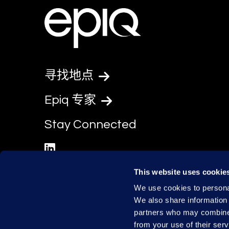
寻找地点
Epiq 专家
Stay Connected
linkedin
This website uses cookie
We use cookies to personal
We also share information 
partners who may combine i
from your use of their serv