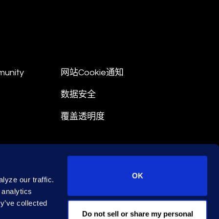
munity
网站Cookie通知
数据安全
覆盖透明度
OK
yze our traffic.
 analytics
y’ve collected
02005081号
© 2026 Epiq. All rights reserved.
Do not sell or share my personal