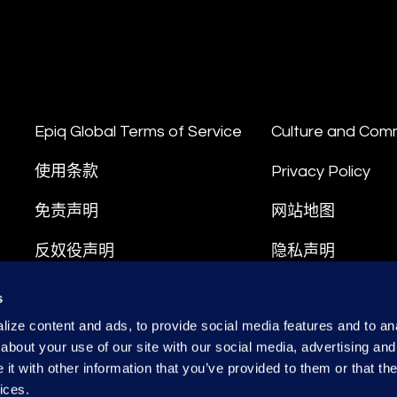
Epiq Global Terms of Service
Culture and Com
使用条款
Privacy Policy
免责声明
网站地图
反奴役声明
隐私声明
合规
数据处理条款
s
ize content and ads, to provide social media features and to anal
诚信举报热线
about your use of our site with our social media, advertising and
t with other information that you’ve provided to them or that the
粤ICP备2021129678号
粤公网安备 440304
ices.