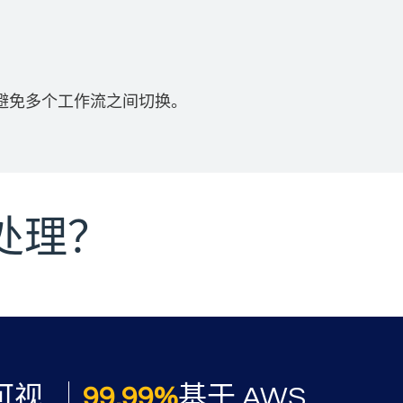
避免多个工作流之间切换。
据处理？
 benefits
可视
99.99%
基于 AWS