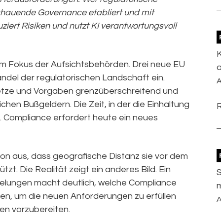
schauende Governance etabliert und mit
iert Risiken und nutzt KI verantwortungsvoll
K
im Fokus der Aufsichtsbehörden. Drei neue EU
a
del der regulatorischen Landschaft ein.
A
tze und Vorgaben grenzüberschreitend und
chen Bußgeldern. Die Zeit, in der die Einhaltung
ei. Compliance erfordert heute ein neues
on aus, dass geografische Distanz sie vor dem
zt. Die Realität zeigt ein anderes Bild. Ein
S
elungen macht deutlich, welche Compliance
n, um die neuen Anforderungen zu erfüllen
A
en vorzubereiten.