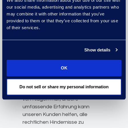
We also share information about your use of our site with
der letzten zwei Jahrzehnte. Unser
our social media, advertising and analytics partners who
Expertenteam arbeitet an der
may combine it with other information that you’ve
Entwicklung und Umsetzung
provided to them or that they’ve collected from your use
kreativer und praktikabler
of their services.
Verfahren. Darüber hinaus sind wir
bestrebt, die Marke und das
Humankapital Ihres Unternehmens
Show details
durch konsistente, klare
Botschaften zu schützen und zu
OK
stärken.
Ganz gleich, ob ein Fall nur eine
Do not sell or share my personal information
Handvoll Inhaber oder Tausende
von Klägern hat, unsere
umfassende Erfahrung kann
unseren Kunden helfen, alle
rechtlichen Hindernisse zu