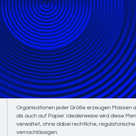
Regulatorische C
Services für eine s
weiterentwickelnd
Mit zuverlässiger Genauigkeit und dank weitreich
Technologie und sorgfältiger Detailarbeit mach
Informationsmanagements für regulatorische u
und weniger aufwändig.
Organisationen jeder Größe erzeugen Massen an
als auch auf Papier. Idealerweise wird diese M
verwaltet, ohne dabei rechtliche, regulatorisc
vernachlässigen.