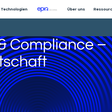
Technologien
Über uns
Ressour
 & Compliance –
tschaft