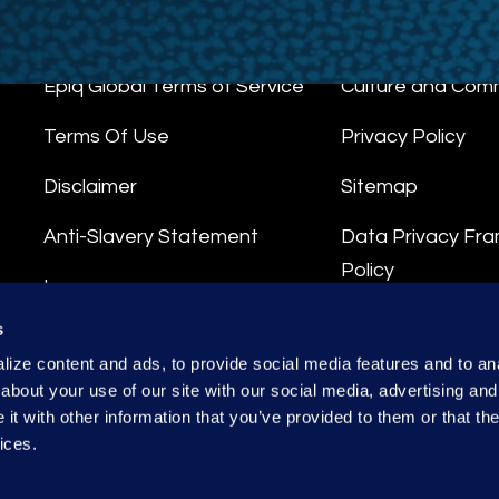
Epiq Global Terms of Service
Culture and Com
Terms Of Use
Privacy Policy
Disclaimer
Sitemap
Anti-Slavery Statement
Data Privacy Fr
Policy
Impressum
Privacy Stateme
s
Integrity Hotline
ize content and ads, to provide social media features and to anal
Data Processing
about your use of our site with our social media, advertising and
t with other information that you’ve provided to them or that the
ices.