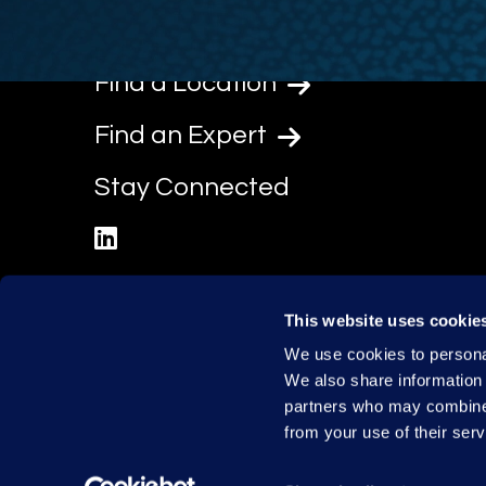
Find a Location
Find an Expert
Stay Connected
linkedin
This website uses cookie
We use cookies to personal
We also share information 
partners who may combine i
from your use of their serv