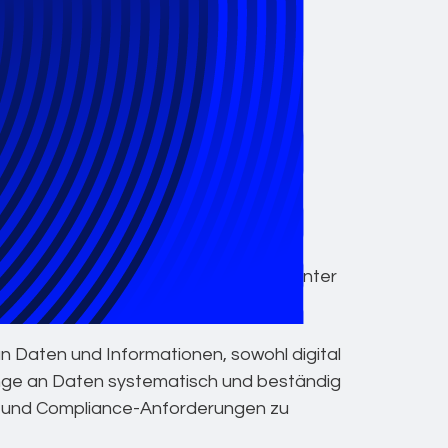
ompliance-
ich ständig
e Welt
ender Erfahrung, fortschrittlicher
t Epiq den Prozess des
nd Compliance-Anforderungen effizienter
 Daten und Informationen, sowohl digital
enge an Daten systematisch und beständig
he und Compliance-Anforderungen zu