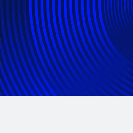
Regulierung & Compliance
Globale Untersuchungen
Information Governance
Compliance Advisory and Technology
Cyber Incident Response