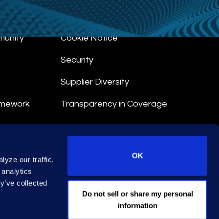
munity
Cookie Notice
Security
Supplier Diversity
amework
Transparency in Coverage
nt
OK
yze our traffic.
 Terms
 analytics
y’ve collected
© 2026 Epiq. All rights reserved.
Do not sell or share my personal
information