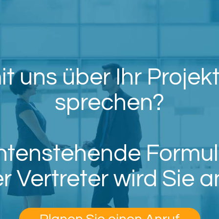
 uns über Ihr Projekt
sprechen?
untenstehende Formul
r Vertreter wird Sie a