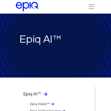
Epiq AI™
Epiq AI™
Epiq Assist™
Epiq AI™ for Review