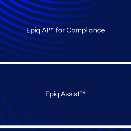
Epiq AI™ for Compliance
Epiq Assist™