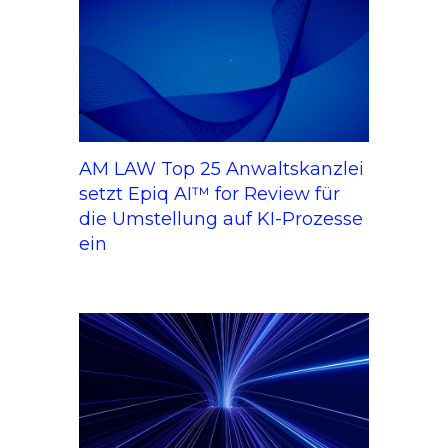
AM LAW Top 25 Anwaltskanzlei
setzt Epiq AI™ for Review für
die Umstellung auf KI-Prozesse
ein