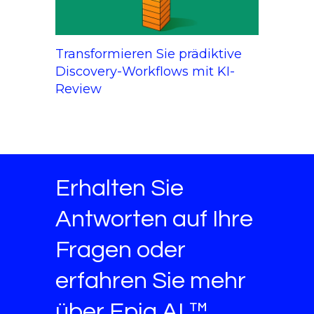
Transformieren Sie prädiktive
Discovery-Workflows mit KI-
Review
Erhalten Sie
Antworten auf Ihre
Fragen oder
erfahren Sie mehr
über Epiq AI ™.