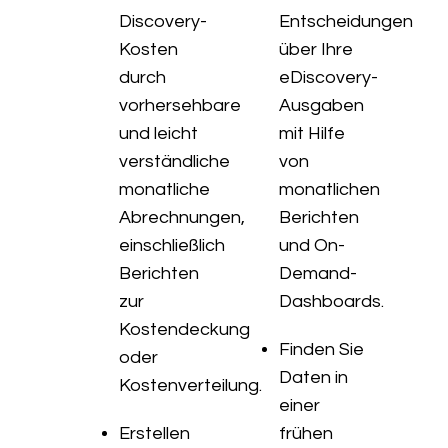
Discovery-
Entscheidungen
Kosten
über Ihre
durch
eDiscovery-
vorhersehbare
Ausgaben
und leicht
mit Hilfe
verständliche
von
monatliche
monatlichen
Abrechnungen,
Berichten
einschließlich
und On-
Berichten
Demand-
zur
Dashboards.
Kostendeckung
Finden Sie
oder
Daten in
Kostenverteilung.
einer
Erstellen
frühen