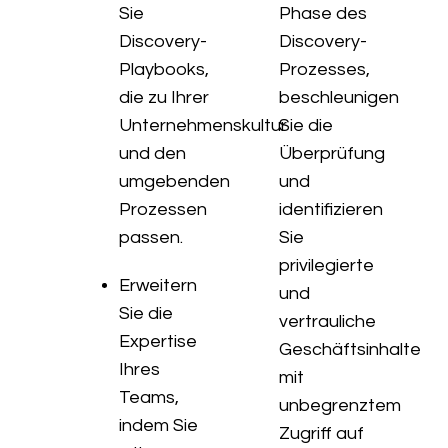
Sie
Phase des
Discovery-
Discovery-
Playbooks,
Prozesses,
die zu Ihrer
beschleunigen
Unternehmenskultur
Sie die
und den
Überprüfung
umgebenden
und
Prozessen
identifizieren
passen.
Sie
privilegierte
Erweitern
und
Sie die
vertrauliche
Expertise
Geschäftsinhalte
Ihres
mit
Teams,
unbegrenztem
indem Sie
Zugriff auf