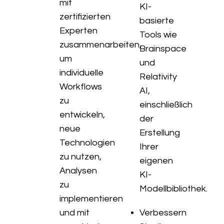
mit
KI-
zertifizierten
basierte
Experten
Tools wie
zusammenarbeiten,
Brainspace
um
und
individuelle
Relativity
Workflows
AI,
zu
einschließlich
entwickeln,
der
neue
Erstellung
Technologien
Ihrer
zu nutzen,
eigenen
Analysen
KI-
zu
Modellbibliothek.
implementieren
und mit
Verbessern