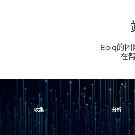
Epiq
在
收集
分析