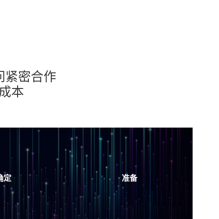
。
问紧密合作
成本
确定
准备