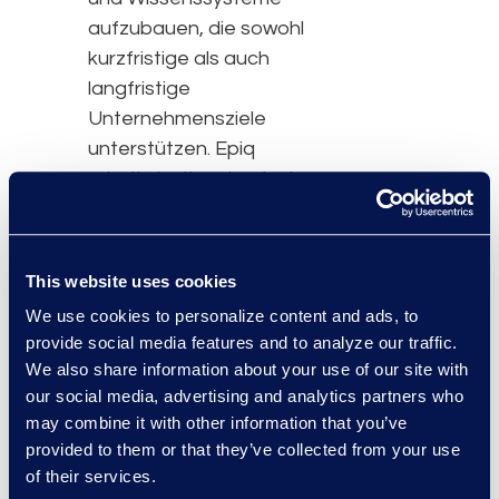
aufzubauen, die sowohl
kurzfristige als auch
langfristige
Unternehmensziele
unterstützen. Epiq
arbeitet mit mehr als der
Hälfte der Fortune 100
Rechtsabteilungen, Am
Law 100 Kanzleien und
This website uses cookies
Magic Circle Kanzleien
We use cookies to personalize content and ads, to
zusammen. Das Team
provide social media features and to analyze our traffic.
berät zu iManage Cloud
We also share information about your use of our site with
Strategien, um die
our social media, advertising and analytics partners who
Akzeptanz und Nutzung
may combine it with other information that you’ve
zu steigern, und setzt
provided to them or that they’ve collected from your use
of their services.
iManage Insight+ ein, um