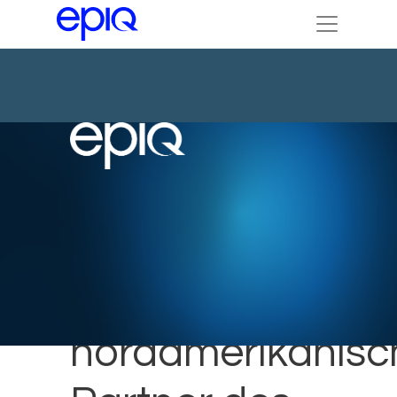
Epiq als
nordamerikanisc