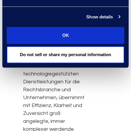
Dokumente mit
zusätzlichem Kontext
Show details
anzureichern und den
Erfolg von KI Initiativen zu
maximieren.
OK
Über Epiq
Do not sell or share my personal information
Epiq, ein weltweit
führender Anbieter von
technologiegestützten
Dienstleistungen für die
Rechtsbranche und
Unternehmen, übernimmt
mit Effizienz, Klarheit und
Zuversicht groß
angelegte, immer
komplexer werdende