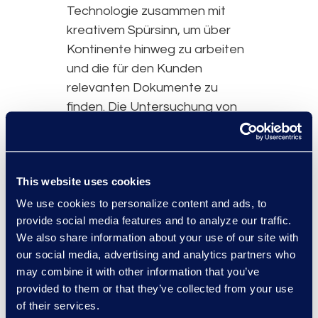
Technologie zusammen mit
kreativem Spürsinn, um über
Kontinente hinweg zu arbeiten
und die für den Kunden
relevanten Dokumente zu
finden. Die Untersuchung von
Epiq deckte auch drei
zusätzliche Probleme auf, die
eine weitere interne
This website uses cookies
Untersuchung durch den
Kunden rechtfertigten.
We use cookies to personalize content and ads, to
provide social media features and to analyze our traffic.
Schließlich sammelte Epiq
We also share information about your use of our site with
zusätzliche Daten -
our social media, advertising and analytics partners who
einschließlich E-Mail-, Server-,
may combine it with other information that you’ve
Mobil- und Chat-Daten - und
provided to them or that they’ve collected from your use
führte insgesamt vier
of their services.
Überprüfungen mittels