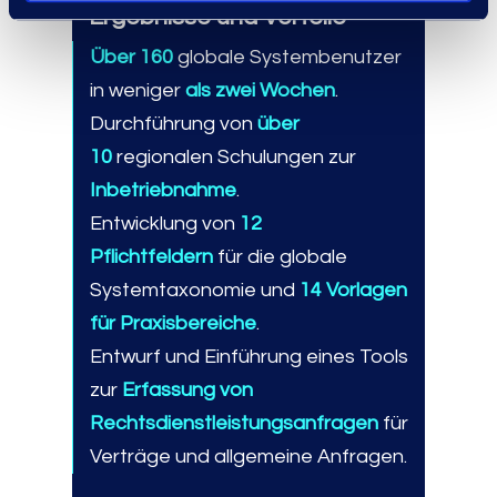
Ergebnisse und Vorteile
Über 160
globale Systembenutzer
in weniger
als zwei Wochen
.
Durchführung von
über
10
regionalen Schulungen zur
Inbetriebnahme
.
Entwicklung von
12
Pflichtfeldern
für die globale
Systemtaxonomie und
14 Vorlagen
für Praxisbereiche
.
Entwurf und Einführung eines Tools
zur
Erfassung von
Rechtsdienstleistungsanfragen
für
Verträge und allgemeine Anfragen.