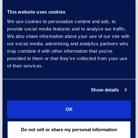
innerhalb von 13 Monaten zur
This website uses cookies
Förderung der Reife der
We use cookies to personalize content and ads, to
Rechtsabteilungsprozesse.
provide social media features and to analyze our traffic.
We also share information about your use of our site with
our social media, advertising and analytics partners who
Gründe für Epiq
may combine it with other information that you’ve
Nutzen Sie die Erfahrungen aus
provided to them or that they’ve collected from your use
300 Beratungsprojekten.
of their services.
Nutzen Sie das Know-how von
Experten für
Show details
Technologieauswahl,
Datenmigrationen und
OK
Implementierungen.
Do not sell or share my personal information