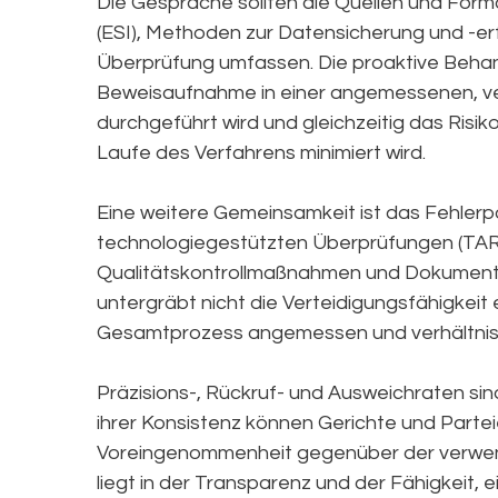
Die Gespräche sollten die Quellen und Form
(ESI), Methoden zur Datensicherung und -er
Überprüfung umfassen. Die proaktive Behan
Beweisaufnahme in einer angemessenen, ve
durchgeführt wird und gleichzeitig das Risik
Laufe des Verfahrens minimiert wird.
Eine weitere Gemeinsamkeit ist das Fehlerp
technologiegestützten Überprüfungen (TAR)
Qualitätskontrollmaßnahmen und Dokumenta
untergräbt nicht die Verteidigungsfähigkeit 
Gesamtprozess angemessen und verhältnis
Präzisions-, Rückruf- und Ausweichraten si
ihrer Konsistenz können Gerichte und Part
Voreingenommenheit gegenüber der verwend
liegt in der Transparenz und der Fähigkeit