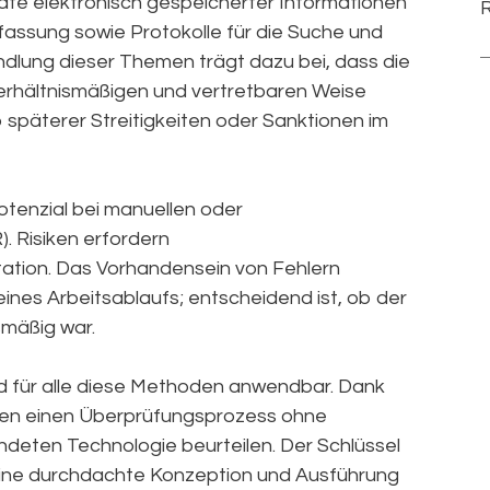
ate elektronisch gespeicherter Informationen
fassung sowie Protokolle für die Suche und
dlung dieser Themen trägt dazu bei, dass die
rhältnismäßigen und vertretbaren Weise
o späterer Streitigkeiten oder Sanktionen im
otenzial bei manuellen oder
. Risiken erfordern
tion. Das Vorhandensein von Fehlern
eines Arbeitsablaufs; entscheidend ist, ob der
mäßig war.
nd für alle diese Methoden anwendbar. Dank
eien einen Überprüfungsprozess ohne
eten Technologie beurteilen. Der Schlüssel
, eine durchdachte Konzeption und Ausführung