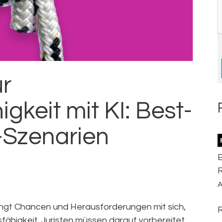
r
gkeit mit KI: Best-
-Szenarien
R
A
ringt Chancen und Herausforderungen mit sich,
fähigkeit. Juristen müssen darauf vorbereitet