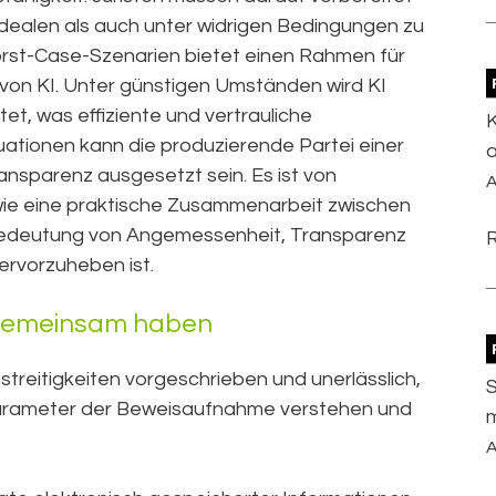
 idealen als auch unter widrigen Bedingungen zu
orst-Case-Szenarien bietet einen Rahmen für
 von KI. Unter günstigen Umständen wird KI
et, was effiziente und vertrauliche
K
ituationen kann die produzierende Partei einer
a
sparenz ausgesetzt sein. Es ist von
A
wie eine praktische Zusammenarbeit zwischen
Bedeutung von Angemessenheit, Transparenz
ervorzuheben ist.
 gemeinsam haben
reitigkeiten vorgeschrieben und unerlässlich,
S
 Parameter der Beweisaufnahme verstehen und
A