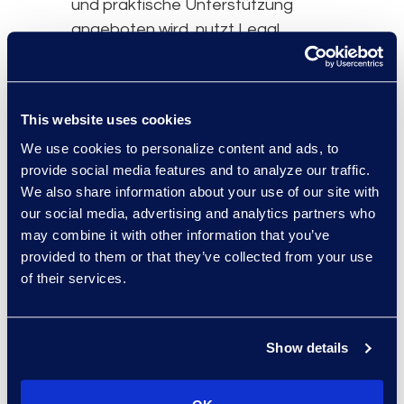
und praktische Unterstützung
angeboten wird, nutzt Legal
Operations emotionale Intelligenz,
um den Wandel zu erleichtern und
die Rechtsfunktion gezielt
This website uses cookies
weiterzuentwickeln.
We use cookies to personalize content and ads, to
Akzeptieren von Unsicherheit
provide social media features and to analyze our traffic.
ohne Autorität zu verlieren
We also share information about your use of our site with
our social media, advertising and analytics partners who
Eine Führungskraft fragt, ob eine
may combine it with other information that you’ve
Reduzierung der Rechtskosten um
provided to them or that they’ve collected from your use
20 % in diesem Jahr verbindlich
of their services.
zugesagt werden kann, während
sich geschäftliche Prioritäten noch
verändern. Statt zu spekulieren,
Show details
führen Sie mit einem klaren Modell.
Sie zeigen den aktuellen