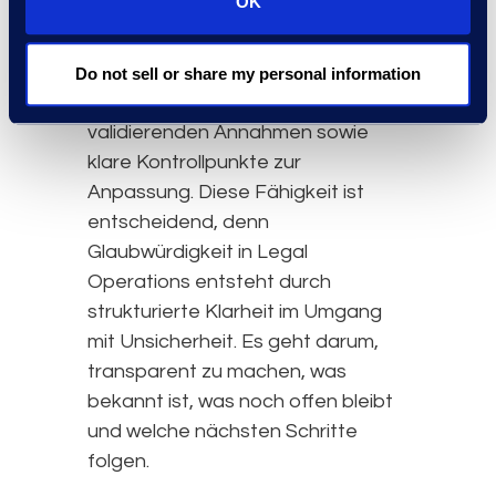
OK
Ausgangspunkt, die verfügbaren
Hebel wie Panel Optimierung,
Richtlinien, Intake Steuerung und
Do not sell or share my personal information
Automatisierung, die zu
validierenden Annahmen sowie
klare Kontrollpunkte zur
Anpassung. Diese Fähigkeit ist
entscheidend, denn
Glaubwürdigkeit in Legal
Operations entsteht durch
strukturierte Klarheit im Umgang
mit Unsicherheit. Es geht darum,
transparent zu machen, was
bekannt ist, was noch offen bleibt
und welche nächsten Schritte
folgen.