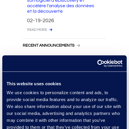
son logiciel d’eDiscovery et
accélère l’analyse des données
et la découverte
02-19-2026
READ MORE
RECENT ANNOUNCEMENTS
Epiq et AWS présentent une
solution d’IA agentique pour les
équipes conformité, utilisant
Amazon Quick
04-28-2026
This website uses cookies
We use cookies to personalize content and ads, to
READ MORE
provide social media features and to analyze our traffic.
We also share information about your use of our site with
La Singapore Chamber of
our social media, advertising and analytics partners who
Maritime Arbitration lance un
portail sécurisé de dépôt
may combine it with other information that you’ve
numérique, propulsé par Epiq
provided to them or that they’ve collected from your use