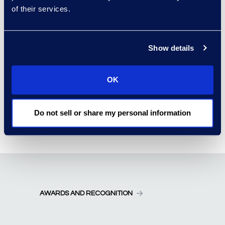
Narrate™
of their services.
04-09-2026
READ MORE
Show details
Epiq désignée Partenaire
iManage de l’année 2025 en
OK
Amérique du Nord
02-13-2026
Do not sell or share my personal information
READ MORE
AWARDS AND RECOGNITION