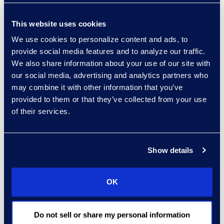
This website uses cookies
We use cookies to personalize content and ads, to
provide social media features and to analyze our traffic.
We also share information about your use of our site with
our social media, advertising and analytics partners who
may combine it with other information that you’ve
On-Demand Webinars
provided to them or that they’ve collected from your use
of their services.
Adoption responsable de
l’IA : répondre aux
exigences
Show details
recommandées en
matière de sécurité des
données, de gouvernance
OK
et de conformité pour
Copilot pour Microsoft 365
Do not sell or share my personal information