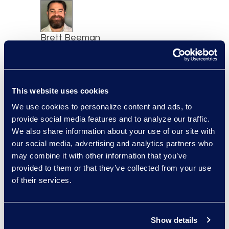
Brett Beeman
Senior Advanced
Technologies Consultant,
Antitrust and Second
Requests
This website uses cookies
+1 404 904 3928
We use cookies to personalize content and ads, to
Read More
provide social media features and to analyze our traffic.
We also share information about your use of our site with
our social media, advertising and analytics partners who
may combine it with other information that you’ve
provided to them or that they’ve collected from your use
Scott Berger
of their services.
Senior Vice President,
Managed Services and
Cyber Solutions
Show details
+1 913 815 8232