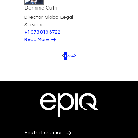
Dominic Cutri
Director, Global Legal
Services
+1 973 819 6722
Read More
1
2
3
4
Pagination.PreviousPage
Pagination.NextPage
Find a Location