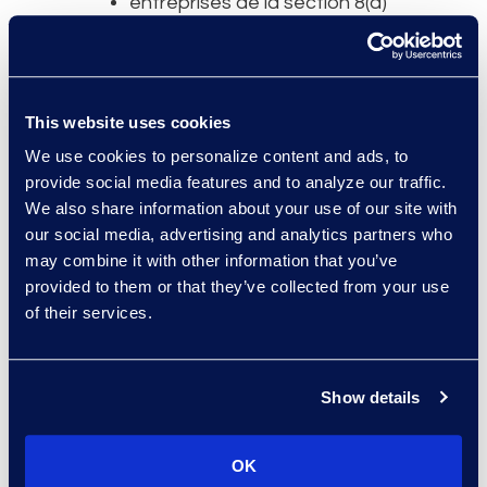
entreprises de la section 8(a)
petites entreprises
au sujet
This website uses cookies
Events
We use cookies to personalize content and ads, to
Locations
provide social media features and to analyze our traffic.
We also share information about your use of our site with
Newsroom
our social media, advertising and analytics partners who
Diversité des Fournisseurs
may combine it with other information that you’ve
Rencontrez les Experts
provided to them or that they’ve collected from your use
of their services.
Dirigeants
Sécurité des données
Responsabilité sociale des
Show details
entreprises
Environnement, Social, et
OK