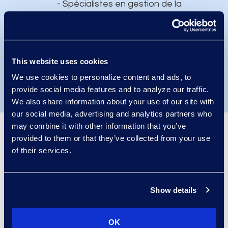
- Spécialistes en gestion de la
révision Relativity (75)
- Professionnels certifiés en
vente Relativity (25)
This website uses cookies
- Spécialistes en infrastructure
We use cookies to personalize content and ads, to
Relativity (5)
provide social media features and to analyze our traffic.
We also share information about your use of our site with
our social media, advertising and analytics partners who
may combine it with other information that you’ve
provided to them or that they’ve collected from your use
Principaux avantages de
of their services.
travailler avec Epiq pour vos
besoins en matière de
Relativity
Show details
OK