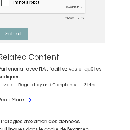
Related Content
artenariat avec l'IA : facilitez vos enquêtes
uridiques
dvice
Regulatory and Compliance
3 Mins
Read More
Stratégies d'examen des données
ultilingues dans le cadre de l'examen