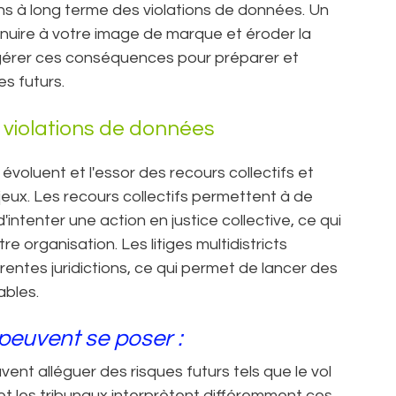
ons à long terme des violations de données. Un
 nuire à votre image de marque et éroder la
de gérer ces conséquences pour préparer et
es futurs.
 violations de données
 évoluent et l'essor des recours collectifs et
enjeux. Les recours collectifs permettent à de
tenter une action en justice collective, ce qui
re organisation. Les litiges multidistricts
érentes juridictions, ce qui permet de lancer des
ables.
peuvent se poser :
vent alléguer des risques futurs tels que le vol
 et les tribunaux interprètent différemment ces