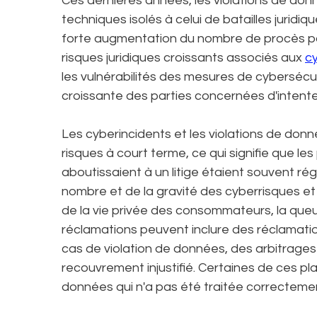
Ces dernières années, les violations de d
techniques isolés à celui de batailles juridi
forte augmentation du nombre de procès pou
risques juridiques croissants associés aux
c
les vulnérabilités des mesures de cybersécu
croissante des parties concernées d'intenter
Les cyberincidents et les violations de do
risques à court terme, ce qui signifie que les
aboutissaient à un litige étaient souvent ré
nombre et de la gravité des cyberrisques et l
de la vie privée des consommateurs, la queue
réclamations peuvent inclure des réclamatio
cas de violation de données, des arbitrages
recouvrement injustifié. Certaines de ces pl
données qui n'a pas été traitée correctemen