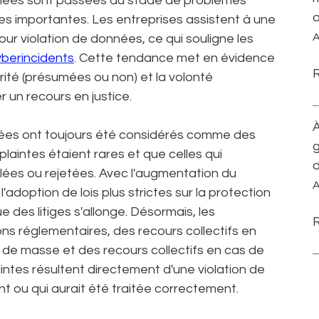
onnées sont passées du stade de problèmes
a
ques importantes. Les entreprises assistent à une
A
r violation de données, ce qui souligne les
yberincidents
. Cette tendance met en évidence
rité (présumées ou non) et la volonté
 un recours en justice.
À
nnées ont toujours été considérés comme des
g
 plaintes étaient rares et que celles qui
d
glées ou rejetées. Avec l'augmentation du
A
'adoption de lois plus strictes sur la protection
 des litiges s'allonge. Désormais, les
ns réglementaires, des recours collectifs en
 de masse et des recours collectifs en cas de
aintes résultent directement d'une violation de
t ou qui aurait été traitée correctement.