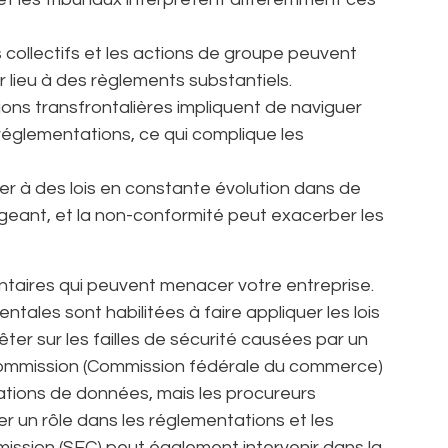
s collectifs et les actions de groupe peuvent
er lieu à des règlements substantiels.
ations transfrontalières impliquent de naviguer
réglementations, ce qui complique les
r à des lois en constante évolution dans de
ageant, et la non-conformité peut exacerber les
entaires qui peuvent menacer votre entreprise.
les sont habilitées à faire appliquer les lois
ter sur les failles de sécurité causées par un
 Commission (Commission fédérale du commerce)
olations de données, mais les procureurs
 un rôle dans les réglementations et les
ssion (SEC) peut également intervenir dans la