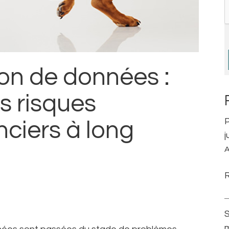
ion de données :
s risques
P
anciers à long
j
A
m