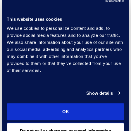
Automatiser la création de
formulaires de commande et
This website uses cookies
l’envoi de signatures
We use cookies to personalize content and ads, to
électroniques grâce à DocuSign.
provide social media features and to analyze our traffic.
We also share information about your use of our site with
Pourquoi Epiq
our social media, advertising and analytics partners who
may combine it with other information that you’ve
Une équipe dédiée aux solutions
provided to them or that they’ve collected from your use
contractuelles.
of their services.
Plus de 1 000 projets de solutions
contractuelles pour des
Show details
entreprises appartenant au
classement Fortune 5000.
OK
Plus de 275 déploiements de
CLM à travers le monde, avec
100 000 utilisateurs formés.
Do not sell or share my personal information