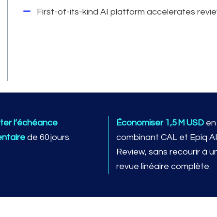
First-of-its-kind AI platform accelerates re
er l’échéance
Économiser 1,5 M USD
en
entaire
de 60 jours.
combinant CAL et Epiq A
Review, sans recourir à u
revue linéaire complète.