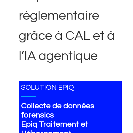
réglementaire
grâce à CAL et à
l’IA agentique
SOLUTION EPIQ
Collecte de données
forensics
Epiq Traitement et