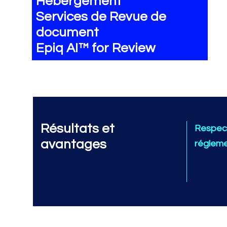
Hébergement
Services de Revue de
document
Epiq AI™ for Review
Résultats et
Respect
avantages
réglem