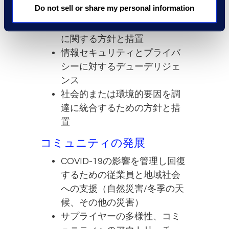
Do not sell or share my personal information
倫理、反汚職および腐敗防
止、公正な取引、競争法違反
に関する方針と措置
情報セキュリティとプライバ
シーに対するデューデリジェ
ンス
社会的または環境的要因を調
達に統合するための方針と措
置
コミュニティの発展
COVID-19の影響を管理し回復
するための従業員と地域社会
への支援（自然災害/冬季の天
候、その他の災害）
サプライヤーの多様性、コミ