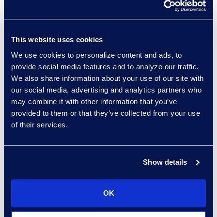
器のアップグレードによるエ
ネルギー消費の削減
輸送/通勤/出張からの二酸化炭
This website uses cookies
素排出削減に向けた措置
We use cookies to personalize content and ads, to
（例：炭素ニュートラルな航
provide social media features and to analyze our traffic.
空旅行、テレコンファレン
We also share information about your use of our site with
ス、ビデオコンファレンス、
our social media, advertising and analytics partners who
柔軟なワーク戦略）
may combine it with other information that you’ve
ITインフラのエネルギー消費
provided to them or that they’ve collected from your use
削減に向けた措置
of their services.
廃棄物管理とリサイクリング
に関する措置（紙/ダンボール
Show details
廃棄物、トナーカートリッジ/
インクカートリッジ、IT機
器）
OK
営業慣行：Epiqの倫理観