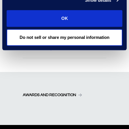
06/30/2026
Show details
READ MORE
OK
Epiq Narrate™、オーストラリア
の電子公聴会で利用可能に
Do not sell or share my personal information
05/18/2026
READ MORE
AWARDS AND RECOGNITION