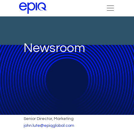
Newsroom
MEDIA CONTACT
John Lute
Senior Director, Marketing
john.lute@epiqglobal.com