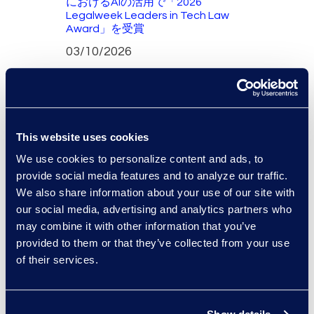
におけるAIの活用で「2026
Legalweek Leaders in Tech Law
Award」を受賞
03/10/2026
READ MORE
Epiq、法務・コンプライアンス分
野向けAgentic AIソリューション
This website uses cookies
の拡充を発表
We use cookies to personalize content and ads, to
03/04/2026
provide social media features and to analyze our traffic.
READ MORE
We also share information about your use of our site with
our social media, advertising and analytics partners who
RECENT ANNOUNCEMENTS
may combine it with other information that you’ve
provided to them or that they’ve collected from your use
Epiq、2026年版『Chambers and
of their services.
Partners』の「NewLaw」および
「Litigation Support」ガイドで
再びバンド1にランクイン