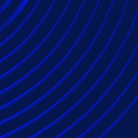
今日'の世界に力
最適な結果をお届
ハイテクセクターの参加者として、あなたの団
きな影響を与えることができます。 そのレベルの
内外に、新しい規制を遵守し、訴訟の可能性に
責務が伴います。 Epiq'の業界専門家チーム
の組み合わせを用いて、あなたのビジネスが、
できます。
Epiq&rsquoのテクノ
には、Epiq'の専門家に