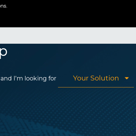
ns.
p
and I'm looking for