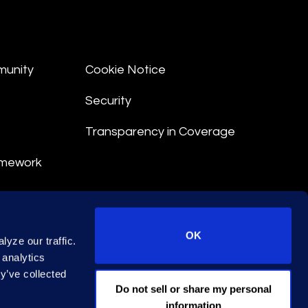
munity
Cookie Notice
Security
Transparency in Coverage
amework
nt
OK
yze our traffic.
 Terms
 analytics
y’ve collected
© 2026 Epiq. All rights reserved.
Do not sell or share my personal
information