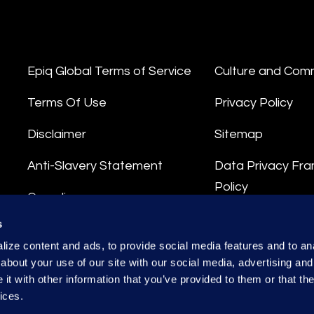
Epiq Global Terms of Service
Culture and Com
Terms Of Use
Privacy Policy
Disclaimer
Sitemap
Anti-Slavery Statement
Data Privacy Fr
Policy
Compliance
Privacy Stateme
s
Integrity Hotline
ize content and ads, to provide social media features and to anal
Data Processing
about your use of our site with our social media, advertising and
t with other information that you’ve provided to them or that the
ices.