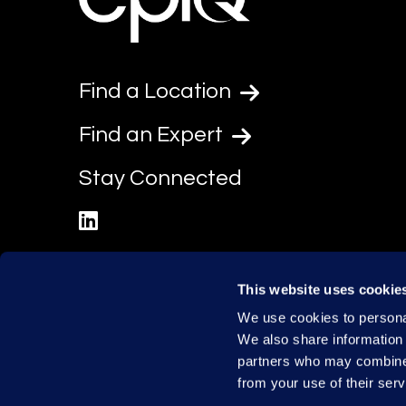
Find a Location
Find an Expert
Stay Connected
linkedin
This website uses cookie
We use cookies to personal
We also share information 
partners who may combine i
from your use of their serv